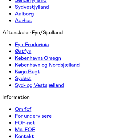
Sønderjylland
Sydvestjylland
Aalborg
Aarhus
Aftenskoler Fyn/Sjælland
Fyn-Fredericia
Østfyn
Københavns Omegn
København og Nordsjælland
Køge Bugt
Sydøst
Syd- og Vestsjælland
Information
Om fof
For undervisere
FOF-net
Mit FOF
Kontakt