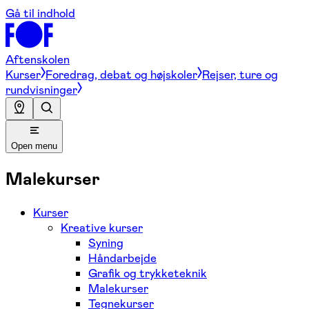
Gå til indhold
Aftenskolen
Kurser
Foredrag, debat og højskoler
Rejser, ture og
rundvisninger
Open menu
Malekurser
Kurser
Kreative kurser
Syning
Håndarbejde
Grafik og trykketeknik
Malekurser
Tegnekurser