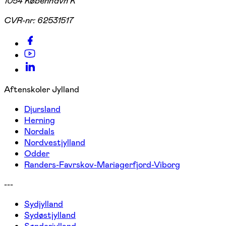
1054 København K
CVR-nr:
62531517
Aftenskoler Jylland
Djursland
Herning
Nordals
Nordvestjylland
Odder
Randers-Favrskov-Mariagerfjord-Viborg
---
Sydjylland
Sydøstjylland