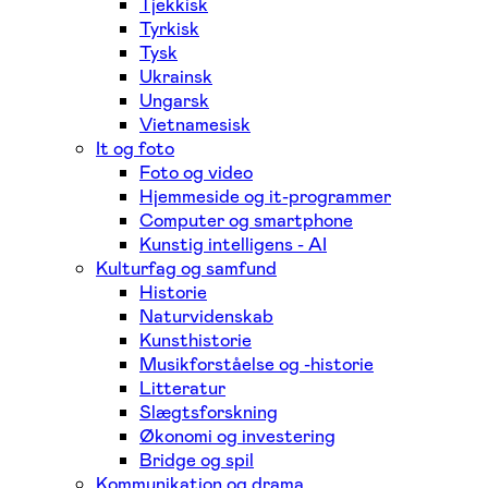
Tjekkisk
Tyrkisk
Tysk
Ukrainsk
Ungarsk
Vietnamesisk
It og foto
Foto og video
Hjemmeside og it-programmer
Computer og smartphone
Kunstig intelligens - AI
Kulturfag og samfund
Historie
Naturvidenskab
Kunsthistorie
Musikforståelse og -historie
Litteratur
Slægtsforskning
Økonomi og investering
Bridge og spil
Kommunikation og drama