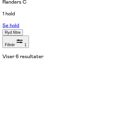
Randers C
1 hold
Se hold
Ryd filtre
Filtrér
1
Viser
6
resultater