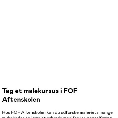
FOF Randers-Favrskov-Mariagerfjord-Viborg
Se hold
Maleri og tegning
Randers C
1 hold
Tag et malekursus i FOF
Aftenskolen
Hos FOF Aftenskolen kan du udforske maleriets mange