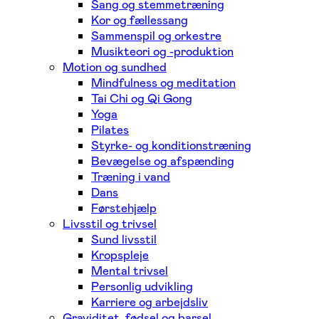
Sang og stemmetræning
Kor og fællessang
Sammenspil og orkestre
Musikteori og -produktion
Motion og sundhed
Mindfulness og meditation
Tai Chi og Qi Gong
Yoga
Pilates
Styrke- og konditionstræning
Bevægelse og afspænding
Træning i vand
Dans
Førstehjælp
Livsstil og trivsel
Sund livsstil
Kropspleje
Mental trivsel
Personlig udvikling
Karriere og arbejdsliv
Graviditet, fødsel og barsel