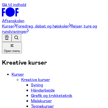
Gå til indhold
Aftenskolen
Kurser
Foredrag, debat og højskoler
Rejser, ture og
rundvisninger
Open menu
Kreative kurser
Kurser
Kreative kurser
Syning
Håndarbejde
Grafik og trykketeknik
Malekurser
Tegnekurser