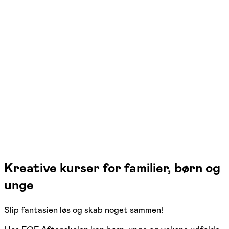
FOF Randers-Favrskov-Mariagerfjord-Viborg
Se hold
Kunstlab for børn 8-13 år
Randers C
1 hold
Kreative kurser for familier, børn og
unge
Slip fantasien løs og skab noget sammen!