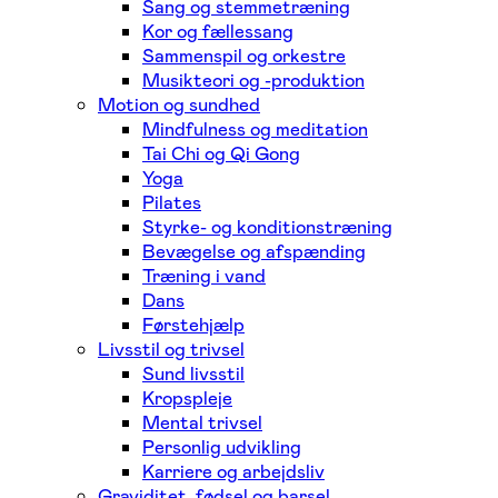
Sang og stemmetræning
Kor og fællessang
Sammenspil og orkestre
Musikteori og -produktion
Motion og sundhed
Mindfulness og meditation
Tai Chi og Qi Gong
Yoga
Pilates
Styrke- og konditionstræning
Bevægelse og afspænding
Træning i vand
Dans
Førstehjælp
Livsstil og trivsel
Sund livsstil
Kropspleje
Mental trivsel
Personlig udvikling
Karriere og arbejdsliv
Graviditet, fødsel og barsel