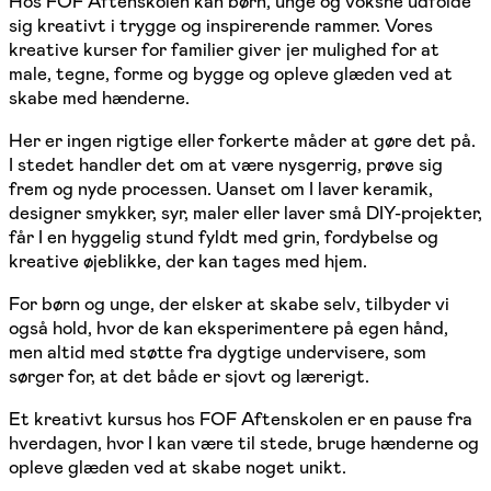
Hos FOF Aftenskolen kan børn, unge og voksne udfolde
sig kreativt i trygge og inspirerende rammer. Vores
kreative kurser for familier giver jer mulighed for at
male, tegne, forme og bygge og opleve glæden ved at
skabe med hænderne.
Her er ingen rigtige eller forkerte måder at gøre det på.
I stedet handler det om at være nysgerrig, prøve sig
frem og nyde processen. Uanset om I laver keramik,
designer smykker, syr, maler eller laver små DIY-projekter,
får I en hyggelig stund fyldt med grin, fordybelse og
kreative øjeblikke, der kan tages med hjem.
For børn og unge, der elsker at skabe selv, tilbyder vi
også hold, hvor de kan eksperimentere på egen hånd,
men altid med støtte fra dygtige undervisere, som
sørger for, at det både er sjovt og lærerigt.
Et kreativt kursus hos FOF Aftenskolen er en pause fra
hverdagen, hvor I kan være til stede, bruge hænderne og
opleve glæden ved at skabe noget unikt.