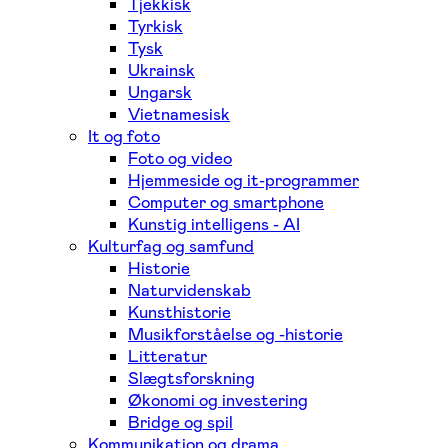
Tjekkisk
Tyrkisk
Tysk
Ukrainsk
Ungarsk
Vietnamesisk
It og foto
Foto og video
Hjemmeside og it-programmer
Computer og smartphone
Kunstig intelligens - AI
Kulturfag og samfund
Historie
Naturvidenskab
Kunsthistorie
Musikforståelse og -historie
Litteratur
Slægtsforskning
Økonomi og investering
Bridge og spil
Kommunikation og drama