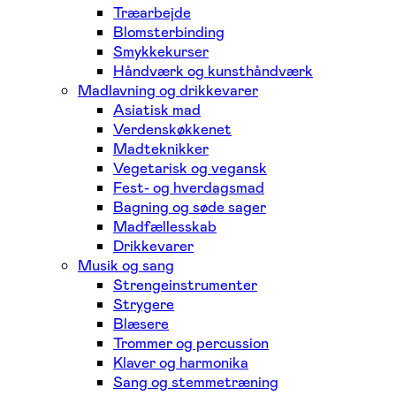
Træarbejde
Blomsterbinding
Smykkekurser
Håndværk og kunsthåndværk
Madlavning og drikkevarer
Asiatisk mad
Verdenskøkkenet
Madteknikker
Vegetarisk og vegansk
Fest- og hverdagsmad
Bagning og søde sager
Madfællesskab
Drikkevarer
Musik og sang
Strengeinstrumenter
Strygere
Blæsere
Trommer og percussion
Klaver og harmonika
Sang og stemmetræning