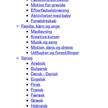
Motion for gravide
Efterfødselstræning
Aktiviteter med baby
Forældreskab
Familie, børn og unge
Madlavning
Kreative kurser
Musik og sang
Motion, dans og drama
Udflugter og forestillinger
Sprog
Arabisk
Bulgarsk
Dansk - Danish
Engelsk
Finsk
Fransk
Færøsk
Græsk
Hebraisk