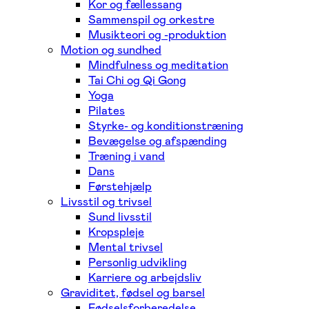
Kor og fællessang
Sammenspil og orkestre
Musikteori og -produktion
Motion og sundhed
Mindfulness og meditation
Tai Chi og Qi Gong
Yoga
Pilates
Styrke- og konditionstræning
Bevægelse og afspænding
Træning i vand
Dans
Førstehjælp
Livsstil og trivsel
Sund livsstil
Kropspleje
Mental trivsel
Personlig udvikling
Karriere og arbejdsliv
Graviditet, fødsel og barsel
Fødselsforberedelse