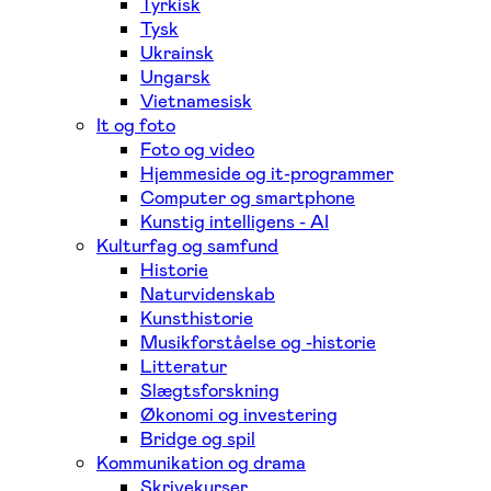
Tyrkisk
Tysk
Ukrainsk
Ungarsk
Vietnamesisk
It og foto
Foto og video
Hjemmeside og it-programmer
Computer og smartphone
Kunstig intelligens - AI
Kulturfag og samfund
Historie
Naturvidenskab
Kunsthistorie
Musikforståelse og -historie
Litteratur
Slægtsforskning
Økonomi og investering
Bridge og spil
Kommunikation og drama
Skrivekurser