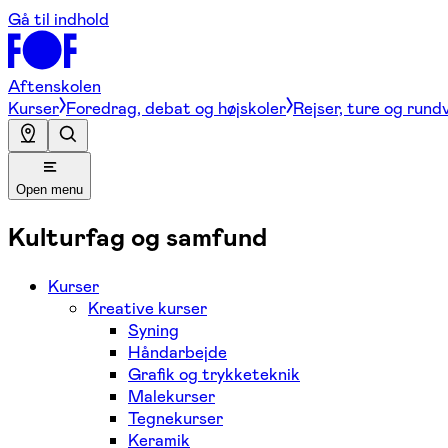
Gå til indhold
Aftenskolen
Kurser
Foredrag, debat og højskoler
Rejser, ture og rund
Open menu
Kulturfag og samfund
Kurser
Kreative kurser
Syning
Håndarbejde
Grafik og trykketeknik
Malekurser
Tegnekurser
Keramik