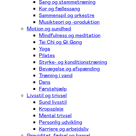
Sang og stemmetræning
Kor og fællessang
Sammenspil og orkestre
Musikteori og -produktion
Motion og sundhed
Mindfulness og meditation
Tai Chi og Qi Gong
Yoga
Pilates
Styrke- og konditionstræning
Bevægelse og afspænding
Træning i vand
Dans
Førstehjælp
Livsstil og trivsel
Sund livsstil
Kropspleje
Mental trivsel
Personlig udvikling
Karriere og arbejdsliv
Graviditet, fødsel og barsel