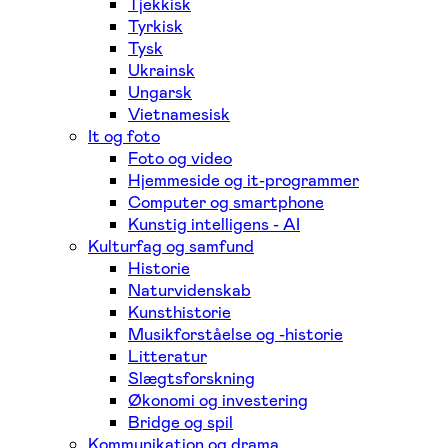
Tjekkisk
Tyrkisk
Tysk
Ukrainsk
Ungarsk
Vietnamesisk
It og foto
Foto og video
Hjemmeside og it-programmer
Computer og smartphone
Kunstig intelligens - AI
Kulturfag og samfund
Historie
Naturvidenskab
Kunsthistorie
Musikforståelse og -historie
Litteratur
Slægtsforskning
Økonomi og investering
Bridge og spil
Kommunikation og drama