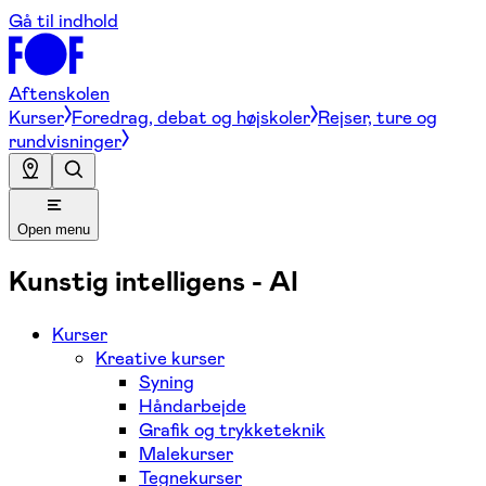
Gå til indhold
Aftenskolen
Kurser
Foredrag, debat og højskoler
Rejser, ture og
rundvisninger
Open menu
Kunstig intelligens - AI
Kurser
Kreative kurser
Syning
Håndarbejde
Grafik og trykketeknik
Malekurser
Tegnekurser