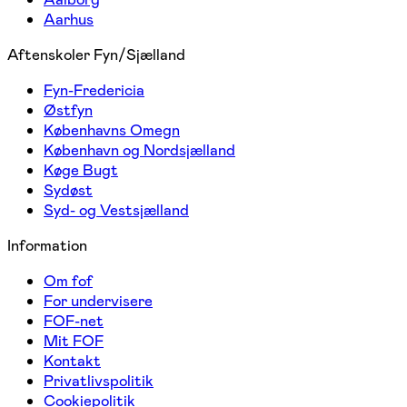
Aarhus
Aftenskoler Fyn/Sjælland
Fyn-Fredericia
Østfyn
Københavns Omegn
København og Nordsjælland
Køge Bugt
Sydøst
Syd- og Vestsjælland
Information
Om fof
For undervisere
FOF-net
Mit FOF
Kontakt
Privatlivspolitik
Cookiepolitik