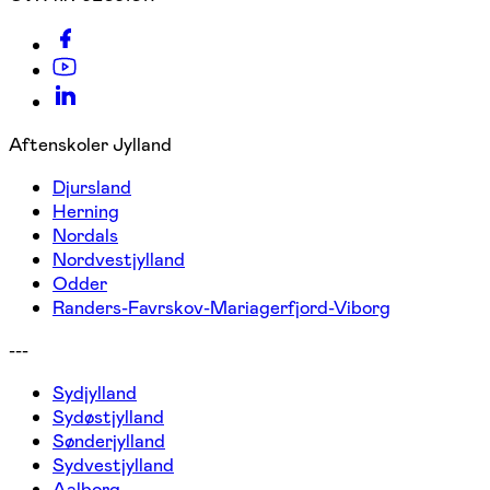
Aftenskoler Jylland
Djursland
Herning
Nordals
Nordvestjylland
Odder
Randers-Favrskov-Mariagerfjord-Viborg
---
Sydjylland
Sydøstjylland
Sønderjylland
Sydvestjylland
Aalborg