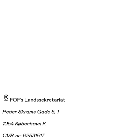
FOF Randers-Favrskov-Mariagerfjord-Viborg
Se hold
Kunstig intelligens
Randers C
1 hold
FOF's Landssekretariat
Peder Skrams Gade 5, 1.
1054 København K
CVR-nr:
62531517