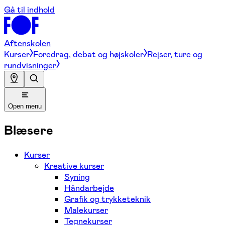
Gå til indhold
Aftenskolen
Kurser
Foredrag, debat og højskoler
Rejser, ture og
rundvisninger
Open menu
Blæsere
Kurser
Kreative kurser
Syning
Håndarbejde
Grafik og trykketeknik
Malekurser
Tegnekurser