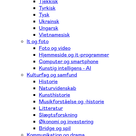
Tjekkisk
Tyrkisk
Tysk
Ukrainsk
Ungarsk
Vietnamesisk
It og foto
Foto og video
Hjemmeside og it-programmer
Computer og smartphone
Kunstig intelligens - AI
Kulturfag og samfund
Historie
Naturvidenskab
Kunsthistorie
Musikforståelse og -historie
Litteratur
Slægtsforskning
Økonomi og investering
Bridge og spil
Kommunikation og drama