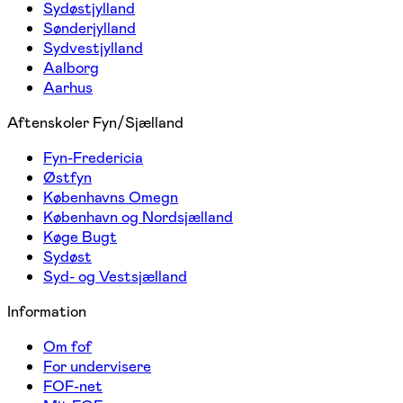
Sydøstjylland
Sønderjylland
Sydvestjylland
Aalborg
Aarhus
Aftenskoler Fyn/Sjælland
Fyn-Fredericia
Østfyn
Københavns Omegn
København og Nordsjælland
Køge Bugt
Sydøst
Syd- og Vestsjælland
Information
Om fof
For undervisere
FOF-net