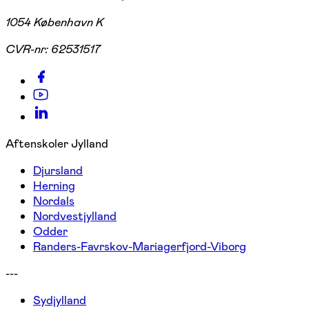
1054 København K
CVR-nr:
62531517
Aftenskoler Jylland
Djursland
Herning
Nordals
Nordvestjylland
Odder
Randers-Favrskov-Mariagerfjord-Viborg
---
Sydjylland