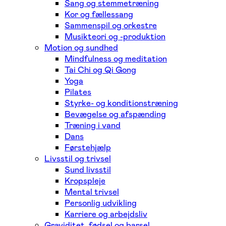
Sang og stemmetræning
Kor og fællessang
Sammenspil og orkestre
Musikteori og -produktion
Motion og sundhed
Mindfulness og meditation
Tai Chi og Qi Gong
Yoga
Pilates
Styrke- og konditionstræning
Bevægelse og afspænding
Træning i vand
Dans
Førstehjælp
Livsstil og trivsel
Sund livsstil
Kropspleje
Mental trivsel
Personlig udvikling
Karriere og arbejdsliv
Graviditet, fødsel og barsel