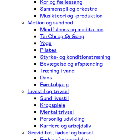
Kor og fællessang
Sammenspil og orkestre
Musikteori og -produktion
Motion og sundhed
Mindfulness og meditation
Tai Chi og Qi Gong
Yoga
Pilates
Styrke- og konditionstræning
Bevægelse og afspænding
Træning i vand
Dans
Førstehjælp
Livsstil og trivsel
Sund livsstil
Kropspleje
Mental trivsel
Personlig udvikling
Karriere og arbejdsliv
Graviditet, fødsel og barsel
Fødselsforberedelse