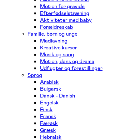
Motion for gravide
Efterfødselstræning
Aktiviteter med baby
Forældreskab
Familie, børn og unge
Madlavning
Kreative kurser
Musik og sang
Motion, dans og drama
Udflugter og forestillinger
Sprog
Arabisk
Bulgarsk
Dansk - Danish
Engelsk
Finsk
Fransk
Færøsk
Græsk
Hebraisk