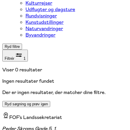
Kulturrejser
Udflugter og dagsture
Rundvisninger
Kunstudstillinger
Naturvandringer
Byvandringer
Ryd filtre
Filtrér
1
Viser
0
resultater
Ingen resultater fundet
Der er ingen resultater, der matcher dine filtre.
Ryd søgning og prøv igen
FOF's Landssekretariat
Peder Skrams Gade 5, 1.