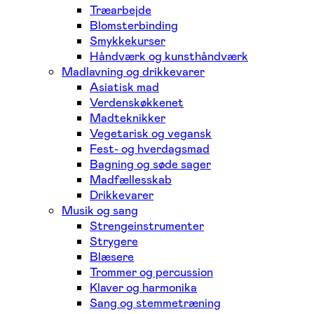
Træarbejde
Blomsterbinding
Smykkekurser
Håndværk og kunsthåndværk
Madlavning og drikkevarer
Asiatisk mad
Verdenskøkkenet
Madteknikker
Vegetarisk og vegansk
Fest- og hverdagsmad
Bagning og søde sager
Madfællesskab
Drikkevarer
Musik og sang
Strengeinstrumenter
Strygere
Blæsere
Trommer og percussion
Klaver og harmonika
Sang og stemmetræning