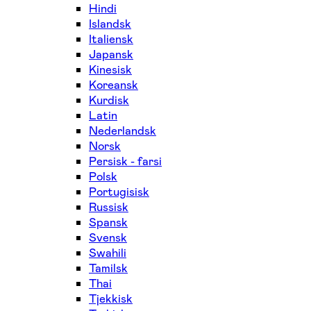
Hindi
Islandsk
Italiensk
Japansk
Kinesisk
Koreansk
Kurdisk
Latin
Nederlandsk
Norsk
Persisk - farsi
Polsk
Portugisisk
Russisk
Spansk
Svensk
Swahili
Tamilsk
Thai
Tjekkisk