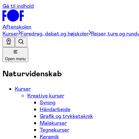
Gå til indhold
Aftenskolen
Kurser
Foredrag, debat og højskoler
Rejser, ture og rund
Open menu
Naturvidenskab
Kurser
Kreative kurser
Syning
Håndarbejde
Grafik og trykketeknik
Malekurser
Tegnekurser
Keramik