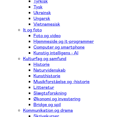
Tyrkisk
Tysk
Ukrainsk
Ungarsk
Vietnamesisk
It og foto
Foto og video
Hjemmeside og it-programmer
Computer og smartphone
Kunstig intelligens - AI
Kulturfag og samfund
Historie
Naturvidenskab
Kunsthistorie
Musikforståelse og -historie
Litteratur
Slægtsforskning
Økonomi og investering
Bridge og spil
Kommunikation og drama
Skrivekurser