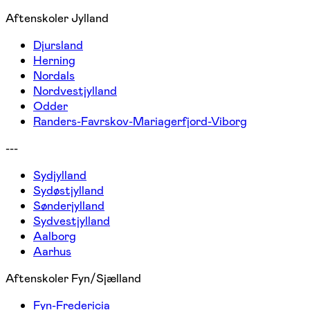
Aftenskoler Jylland
Djursland
Herning
Nordals
Nordvestjylland
Odder
Randers-Favrskov-Mariagerfjord-Viborg
---
Sydjylland
Sydøstjylland
Sønderjylland
Sydvestjylland
Aalborg
Aarhus
Aftenskoler Fyn/Sjælland
Fyn-Fredericia