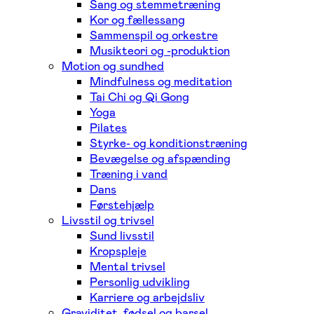
Sang og stemmetræning
Kor og fællessang
Sammenspil og orkestre
Musikteori og -produktion
Motion og sundhed
Mindfulness og meditation
Tai Chi og Qi Gong
Yoga
Pilates
Styrke- og konditionstræning
Bevægelse og afspænding
Træning i vand
Dans
Førstehjælp
Livsstil og trivsel
Sund livsstil
Kropspleje
Mental trivsel
Personlig udvikling
Karriere og arbejdsliv
Graviditet, fødsel og barsel