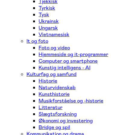
Tjekkisk
Tyrkisk
Tysk
Ukrainsk
Ungarsk
Vietnamesisk
It og foto
Foto og video
Hjemmeside og it-programmer
Computer og smartphone
Kunstig intelligens - AI
Kulturfag og samfund
Historie
Naturvidenskab
Kunsthistorie
Musikforståelse og -historie
Litteratur
Slægtsforskning
Økonomi og investering
Bridge og spil
Kommunikation og drama