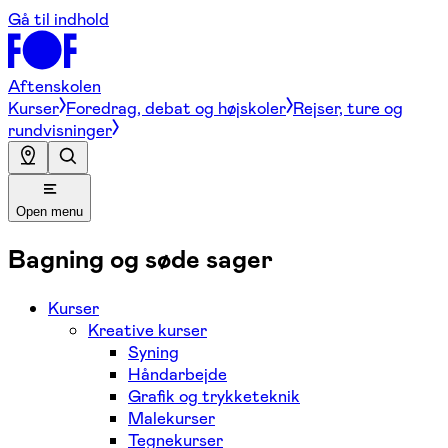
Gå til indhold
Aftenskolen
Kurser
Foredrag, debat og højskoler
Rejser, ture og
rundvisninger
Open menu
Bagning og søde sager
Kurser
Kreative kurser
Syning
Håndarbejde
Grafik og trykketeknik
Malekurser
Tegnekurser