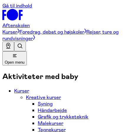
Gå til indhold
Aftenskolen
Kurser
Foredrag, debat og højskoler
Rejser, ture og
rundvisninger
Open menu
Aktiviteter med baby
Kurser
Kreative kurser
Syning
Håndarbejde
Grafik og trykketeknik
Malekurser
Tegnekurser