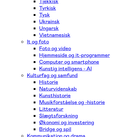
Tjekkisk
Tyrkisk
Tysk
Ukrainsk
Ungarsk
Vietnamesisk
It og foto
Foto og video
Hjemmeside og it-programmer
Computer og smartphone
Kunstig intelligens - AI
Kulturfag og samfund
Historie
Naturvidenskab
Kunsthistorie
Musikforståelse og -historie
Litteratur
Slægtsforskning
Økonomi og investering
Bridge og spil
Kommunikation og drama