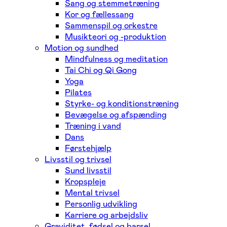
Sang og stemmetræning
Kor og fællessang
Sammenspil og orkestre
Musikteori og -produktion
Motion og sundhed
Mindfulness og meditation
Tai Chi og Qi Gong
Yoga
Pilates
Styrke- og konditionstræning
Bevægelse og afspænding
Træning i vand
Dans
Førstehjælp
Livsstil og trivsel
Sund livsstil
Kropspleje
Mental trivsel
Personlig udvikling
Karriere og arbejdsliv
Graviditet, fødsel og barsel