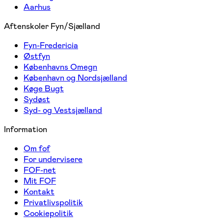
Aarhus
Aftenskoler Fyn/Sjælland
Fyn-Fredericia
Østfyn
Københavns Omegn
København og Nordsjælland
Køge Bugt
Sydøst
Syd- og Vestsjælland
Information
Om fof
For undervisere
FOF-net
Mit FOF
Kontakt
Privatlivspolitik
Cookiepolitik