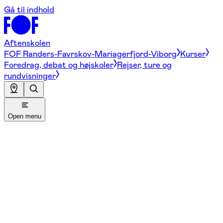
Gå til indhold
Aftenskolen
FOF Randers-Favrskov-Mariagerfjord-Viborg
Kurser
Foredrag, debat og højskoler
Rejser, ture og
rundvisninger
Open menu