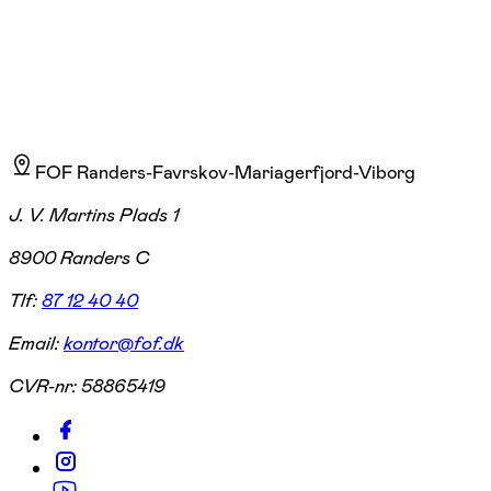
FOF Randers-Favrskov-Mariagerfjord-Viborg
J. V. Martins Plads 1
8900 Randers C
Tlf:
87 12 40 40
Email:
kontor@fof.dk
CVR-nr:
58865419