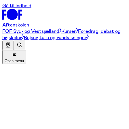
Gå til indhold
Aftenskolen
FOF Syd- og Vestsjælland
Kurser
Foredrag, debat og
højskoler
Rejser, ture og rundvisninger
Open menu