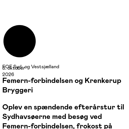
FOF Syd- og Vestsjælland
8. oktober
2026
Femern-forbindelsen og Krenkerup
Bryggeri
Oplev en spændende efterårstur til
Sydhavsøerne med besøg ved
Femern-forbindelsen, frokost på