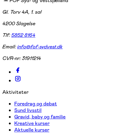
FOF Syd- og Vestsjælland
Gl. Torv 4A, 1. sal
4200 Slagelse
Tlf:
5852 8164
Email:
info@fof-sydvest.dk
CVR-nr:
31911214
Aktiviteter
Foredrag og debat
Sund livsstil
Gravid, baby og familie
Kreative kurser
Aktuelle kurser