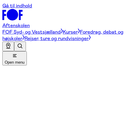
Gå til indhold
Aftenskolen
FOF Syd- og Vestsjælland
Kurser
Foredrag, debat og
højskoler
Rejser, ture og rundvisninger
Open menu