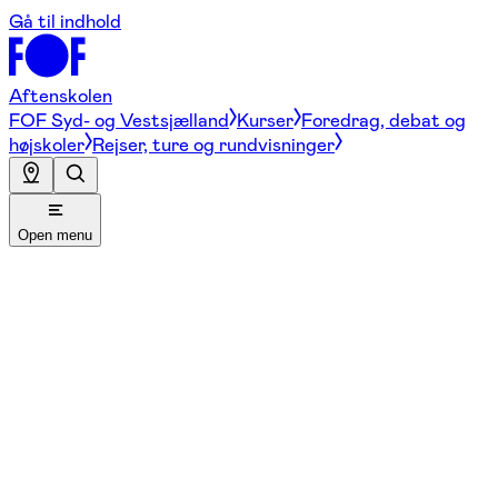
Gå til indhold
Aftenskolen
FOF Syd- og Vestsjælland
Kurser
Foredrag, debat og
højskoler
Rejser, ture og rundvisninger
Open menu