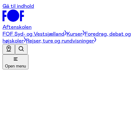
Gå til indhold
Aftenskolen
FOF Syd- og Vestsjælland
Kurser
Foredrag, debat og
højskoler
Rejser, ture og rundvisninger
Open menu