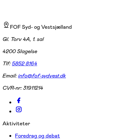
FOF Syd- og Vestsjælland
Gl. Torv 4A, 1. sal
4200 Slagelse
Tlf:
5852 8164
Email:
info@fof-sydvest.dk
CVR-nr:
31911214
Aktiviteter
Foredrag og debat