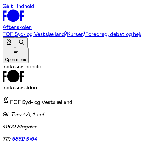
Gå til indhold
Aftenskolen
FOF Syd- og Vestsjælland
Kurser
Foredrag, debat og høj
Open menu
Indlæser indhold
Indlæser siden...
FOF Syd- og Vestsjælland
Gl. Torv 4A, 1. sal
4200 Slagelse
Tlf:
5852 8164