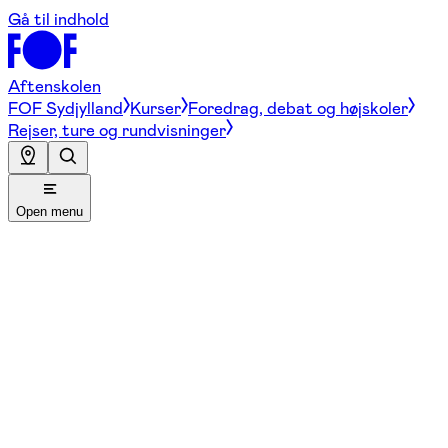
Gå til indhold
Aftenskolen
FOF Sydjylland
Kurser
Foredrag, debat og højskoler
Rejser, ture og rundvisninger
Open menu