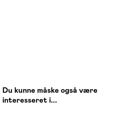
Ying Chen
Læs mere
Jeg har i mange år arbejdet med både undervisning og bevægelse. Mit
mål er at skabe et rum, hvor både krop og sprog kan udvikles med
glæde, nysgerrighed og selvtillid.
Du kunne måske også være
interesseret i...