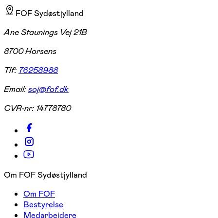
FOF Sydøstjylland
Ane Staunings Vej 21B
8700 Horsens
Tlf:
76258988
Email:
soj@fof.dk
CVR-nr:
14778780
Om FOF Sydøstjylland
Om FOF
Bestyrelse
Medarbejdere