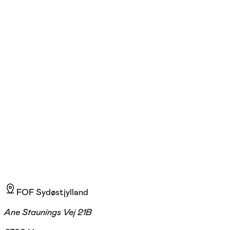
Lissi Winther
Læs mere
Lissi Winther er en erfaren sanger, stemmecoach, komponist og
korleder tilknyttet FOF siden 2011.
FOF Sydøstjylland
Ane Staunings Vej 21B