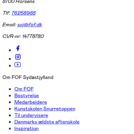
8700 Horsens
Tlf:
76258988
Email:
soj@fof.dk
CVR-nr:
14778780
Om FOF Sydøstjylland
Om FOF
Bestyrelse
Medarbejdere
Kunstskolen Snurretoppen
Til undervisere
Danmarks ældste aftenskole
Inspiration