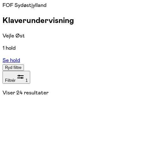
FOF Sydøstjylland
Klaverundervisning
Vejle Øst
1 hold
Se hold
Ryd filtre
Filtrér
1
Viser
24
resultater