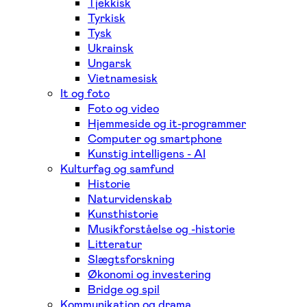
Tjekkisk
Tyrkisk
Tysk
Ukrainsk
Ungarsk
Vietnamesisk
It og foto
Foto og video
Hjemmeside og it-programmer
Computer og smartphone
Kunstig intelligens - AI
Kulturfag og samfund
Historie
Naturvidenskab
Kunsthistorie
Musikforståelse og -historie
Litteratur
Slægtsforskning
Økonomi og investering
Bridge og spil
Kommunikation og drama