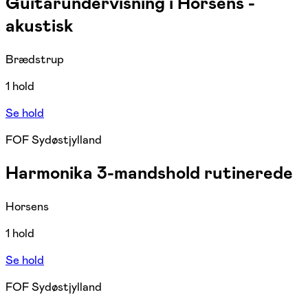
Guitarundervisning i Horsens -
akustisk
Brædstrup
1 hold
Se hold
FOF Sydøstjylland
Harmonika 3-mandshold rutinerede
Horsens
1 hold
Se hold
FOF Sydøstjylland