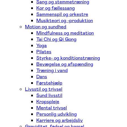
Sang og stemmetræning
Kor og fællessang
Sammenspil og orkestre
Musikteori og -produktion
Motion og sundhed
Mindfulness og meditation
Tai Chi og Qi Gong
Yoga
Pilates
Styrke- og konditionstræning
Bevægelse og afspænding
Træning i vand
Dans
Førstehjælp
Livsstil og trivsel
Sund livsstil
Kropspleje
Mental trivsel
Personlig udvikling
Karriere og arbejdsliv
Graviditet, fødsel og barsel