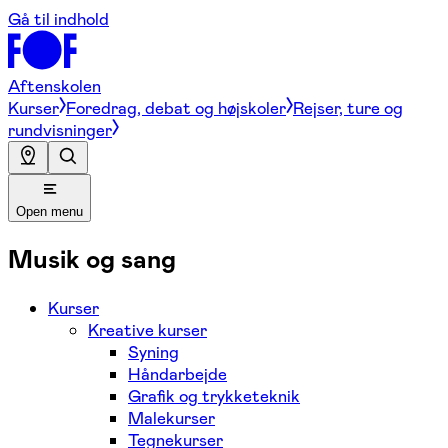
Gå til indhold
Aftenskolen
Kurser
Foredrag, debat og højskoler
Rejser, ture og
rundvisninger
Open menu
Musik og sang
Kurser
Kreative kurser
Syning
Håndarbejde
Grafik og trykketeknik
Malekurser
Tegnekurser