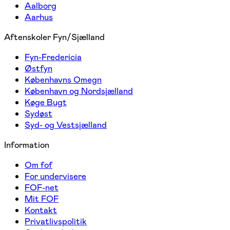
Aalborg
Aarhus
Aftenskoler Fyn/Sjælland
Fyn-Fredericia
Østfyn
Københavns Omegn
København og Nordsjælland
Køge Bugt
Sydøst
Syd- og Vestsjælland
Information
Om fof
For undervisere
FOF-net
Mit FOF
Kontakt
Privatlivspolitik