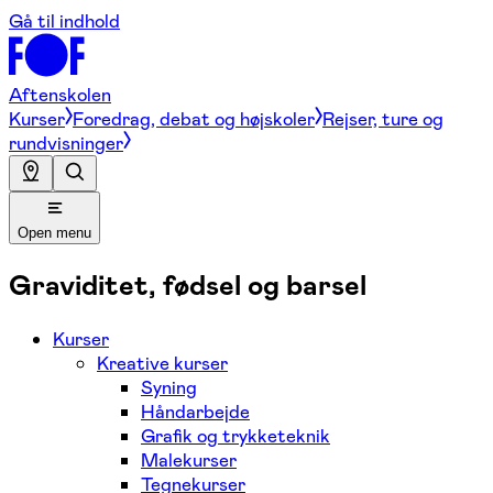
Gå til indhold
Aftenskolen
Kurser
Foredrag, debat og højskoler
Rejser, ture og
rundvisninger
Open menu
Graviditet, fødsel og barsel
Kurser
Kreative kurser
Syning
Håndarbejde
Grafik og trykketeknik
Malekurser
Tegnekurser