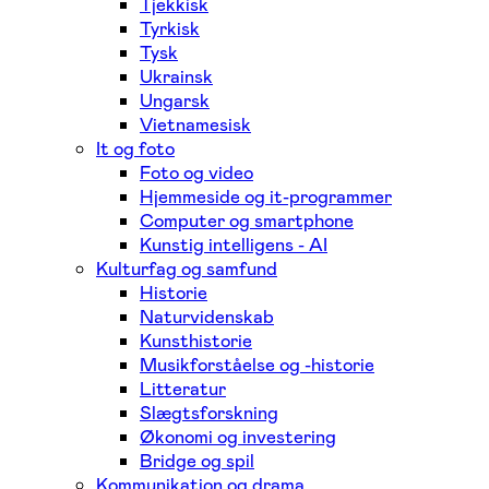
Tjekkisk
Tyrkisk
Tysk
Ukrainsk
Ungarsk
Vietnamesisk
It og foto
Foto og video
Hjemmeside og it-programmer
Computer og smartphone
Kunstig intelligens - AI
Kulturfag og samfund
Historie
Naturvidenskab
Kunsthistorie
Musikforståelse og -historie
Litteratur
Slægtsforskning
Økonomi og investering
Bridge og spil
Kommunikation og drama