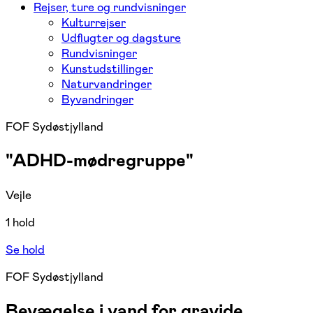
Rejser, ture og rundvisninger
Kulturrejser
Udflugter og dagsture
Rundvisninger
Kunstudstillinger
Naturvandringer
Byvandringer
FOF Sydøstjylland
"ADHD-mødregruppe"
Vejle
1 hold
Se hold
FOF Sydøstjylland
Bevægelse i vand for gravide