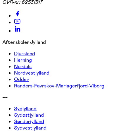
CVR-nr:
62531517
Aftenskoler Jylland
Djursland
Herning
Nordals
Nordvestjylland
Odder
Randers-Favrskov-Mariagerfjord-Viborg
---
Sydjylland
Sydøstjylland
Sønderjylland
Sydvestjylland