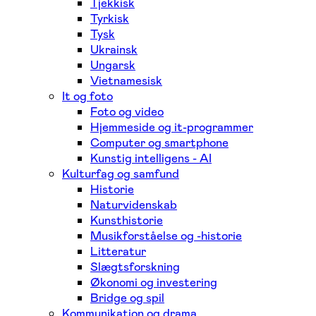
Tjekkisk
Tyrkisk
Tysk
Ukrainsk
Ungarsk
Vietnamesisk
It og foto
Foto og video
Hjemmeside og it-programmer
Computer og smartphone
Kunstig intelligens - AI
Kulturfag og samfund
Historie
Naturvidenskab
Kunsthistorie
Musikforståelse og -historie
Litteratur
Slægtsforskning
Økonomi og investering
Bridge og spil
Kommunikation og drama