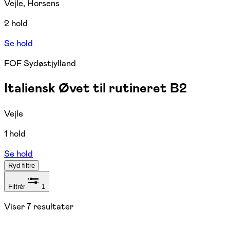
Vejle, Horsens
2 hold
Se hold
FOF Sydøstjylland
Italiensk Øvet til rutineret B2
Vejle
1 hold
Se hold
Ryd filtre
Filtrér
1
Viser
7
resultater