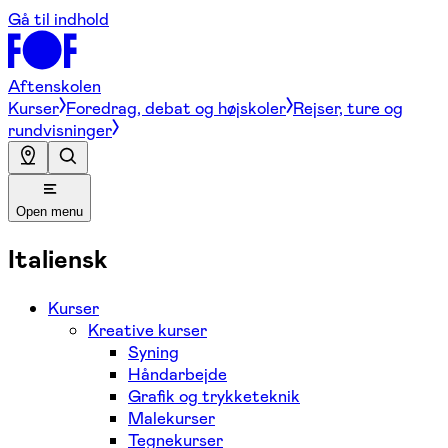
Gå til indhold
Aftenskolen
Kurser
Foredrag, debat og højskoler
Rejser, ture og
rundvisninger
Open menu
Italiensk
Kurser
Kreative kurser
Syning
Håndarbejde
Grafik og trykketeknik
Malekurser
Tegnekurser