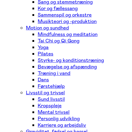
Sang og stemmetræning
Kor og fællessang
Sammenspil og orkestre
Musikteori og -produktion
Motion og sundhed
Mindfulness og meditation
Tai Chi og Qi Gong
Yoga
Pilates
Styrke- og konditionstræning
Bevægelse og afspænding
Træning i vand
Dans
Førstehjælp
Livsstil og trivsel
Sund livsstil
Kropspleje
Mental trivsel
Personlig udvikling
Karriere og arbejdsliv
Graviditet, fødsel og barsel