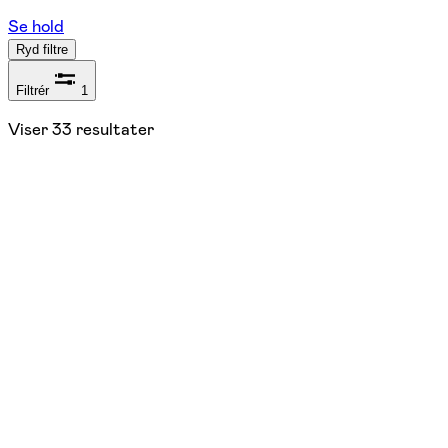
Se hold
Ryd filtre
Filtrér
1
Viser
33
resultater