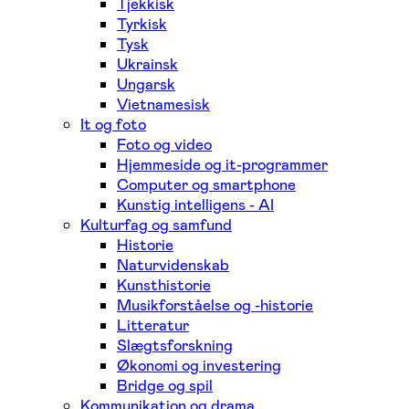
Tjekkisk
Tyrkisk
Tysk
Ukrainsk
Ungarsk
Vietnamesisk
It og foto
Foto og video
Hjemmeside og it-programmer
Computer og smartphone
Kunstig intelligens - AI
Kulturfag og samfund
Historie
Naturvidenskab
Kunsthistorie
Musikforståelse og -historie
Litteratur
Slægtsforskning
Økonomi og investering
Bridge og spil
Kommunikation og drama