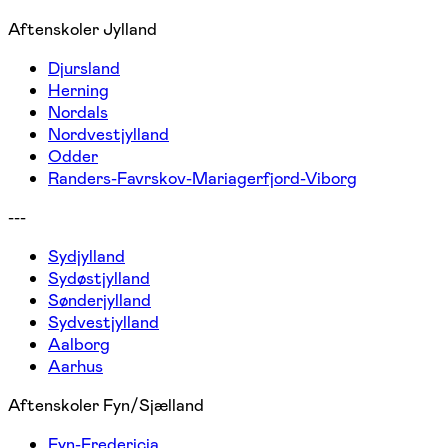
Aftenskoler Jylland
Djursland
Herning
Nordals
Nordvestjylland
Odder
Randers-Favrskov-Mariagerfjord-Viborg
---
Sydjylland
Sydøstjylland
Sønderjylland
Sydvestjylland
Aalborg
Aarhus
Aftenskoler Fyn/Sjælland
Fyn-Fredericia