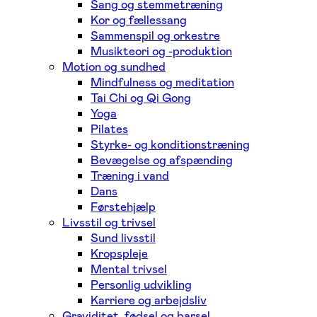
Sang og stemmetræning
Kor og fællessang
Sammenspil og orkestre
Musikteori og -produktion
Motion og sundhed
Mindfulness og meditation
Tai Chi og Qi Gong
Yoga
Pilates
Styrke- og konditionstræning
Bevægelse og afspænding
Træning i vand
Dans
Førstehjælp
Livsstil og trivsel
Sund livsstil
Kropspleje
Mental trivsel
Personlig udvikling
Karriere og arbejdsliv
Graviditet, fødsel og barsel