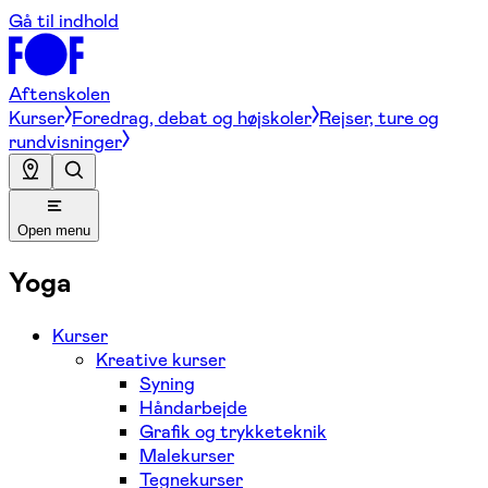
Gå til indhold
Aftenskolen
Kurser
Foredrag, debat og højskoler
Rejser, ture og
rundvisninger
Open menu
Yoga
Kurser
Kreative kurser
Syning
Håndarbejde
Grafik og trykketeknik
Malekurser
Tegnekurser