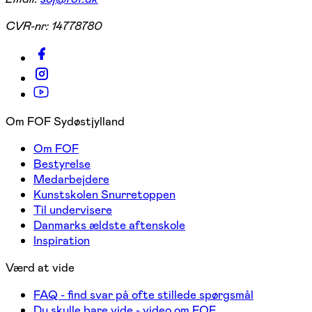
CVR-nr:
14778780
Om FOF Sydøstjylland
Om FOF
Bestyrelse
Medarbejdere
Kunstskolen Snurretoppen
Til undervisere
Danmarks ældste aftenskole
Inspiration
Værd at vide
FAQ - find svar på ofte stillede spørgsmål
Du skulle bare vide - video om FOF