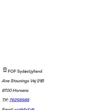
Sonja Top
Læs mere
Jeg startede min yogarejse for over 20 år siden. Jeg har haft/har stor
gavn af yogaen i både krop og sind. Yogaen er et fantastisk redskab,
der hjælper mig til at tage kontakt og komme "hjem" i mig selv.
FOF Sydøstjylland
Ane Staunings Vej 21B
8700 Horsens
Tlf:
76258988
Email:
soj@fof.dk