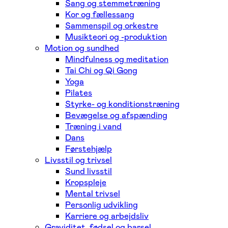
Sang og stemmetræning
Kor og fællessang
Sammenspil og orkestre
Musikteori og -produktion
Motion og sundhed
Mindfulness og meditation
Tai Chi og Qi Gong
Yoga
Pilates
Styrke- og konditionstræning
Bevægelse og afspænding
Træning i vand
Dans
Førstehjælp
Livsstil og trivsel
Sund livsstil
Kropspleje
Mental trivsel
Personlig udvikling
Karriere og arbejdsliv
Graviditet, fødsel og barsel