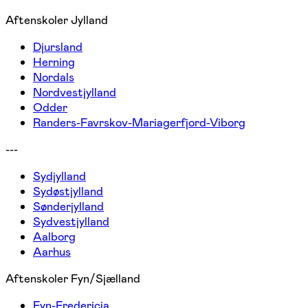
Aftenskoler Jylland
Djursland
Herning
Nordals
Nordvestjylland
Odder
Randers-Favrskov-Mariagerfjord-Viborg
---
Sydjylland
Sydøstjylland
Sønderjylland
Sydvestjylland
Aalborg
Aarhus
Aftenskoler Fyn/Sjælland
Fyn-Fredericia