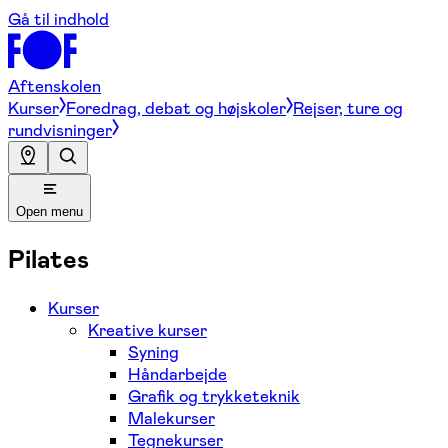
Gå til indhold
Aftenskolen
Kurser
Foredrag, debat og højskoler
Rejser, ture og
rundvisninger
Open menu
Pilates
Kurser
Kreative kurser
Syning
Håndarbejde
Grafik og trykketeknik
Malekurser
Tegnekurser