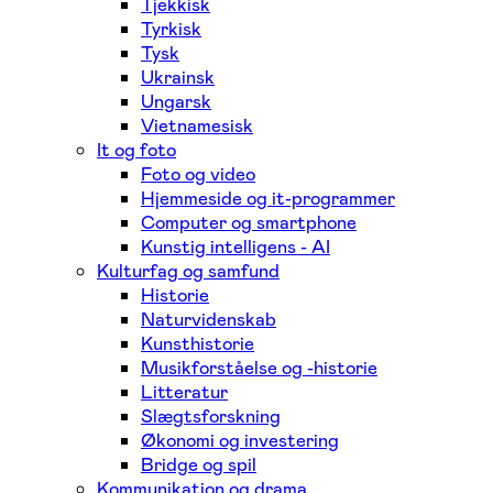
Tjekkisk
Tyrkisk
Tysk
Ukrainsk
Ungarsk
Vietnamesisk
It og foto
Foto og video
Hjemmeside og it-programmer
Computer og smartphone
Kunstig intelligens - AI
Kulturfag og samfund
Historie
Naturvidenskab
Kunsthistorie
Musikforståelse og -historie
Litteratur
Slægtsforskning
Økonomi og investering
Bridge og spil
Kommunikation og drama