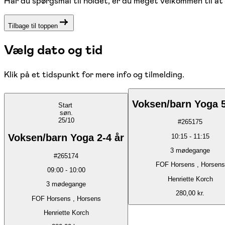
Har du spørgsmål til holdet, er du meget velkommen til at
Tilbage til toppen
Vælg dato og tid
Klik på et tidspunkt for mere info og tilmelding.
Voksen/barn Yoga 5
Start
søn.
25/10
#
265175
Voksen/barn Yoga 2-4 år
10:15
-
11:15
3
mødegange
#
265174
FOF Horsens , Horsens
09:00
-
10:00
Henriette Korch
3
mødegange
280,00 kr.
FOF Horsens , Horsens
Henriette Korch