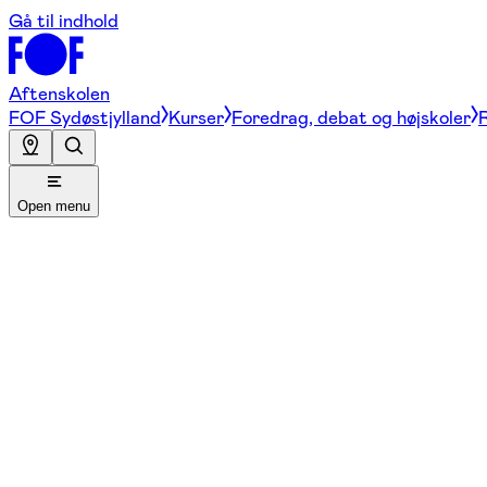
Gå til indhold
Aftenskolen
FOF Sydøstjylland
Kurser
Foredrag, debat og højskoler
R
Open menu