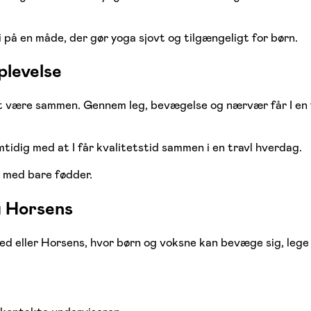
på en måde, der gør yoga sjovt og tilgængeligt for børn.
plevelse
være sammen. Gennem leg, bevægelse og nærvær får I en fæll
idig med at I får kvalitetstid sammen i en travl hverdag.
a med bare fødder.
g Horsens
nsted eller Horsens, hvor børn og voksne kan bevæge sig, 