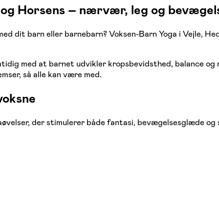
 og Horsens – nærvær, leg og bevægels
 dit barn eller barnebarn? Voksen-Barn Yoga i Vejle, Hede
mtidig med at barnet udvikler kropsbevidsthed, balance og 
emser, så alle kan være med.
 voksne
aøvelser, der stimulerer både fantasi, bevægelsesglæde og 