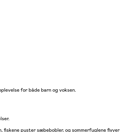
oplevelse for både barn og voksen.
lser.
en, fiskene puster sæbebobler, og sommerfuglene flyver