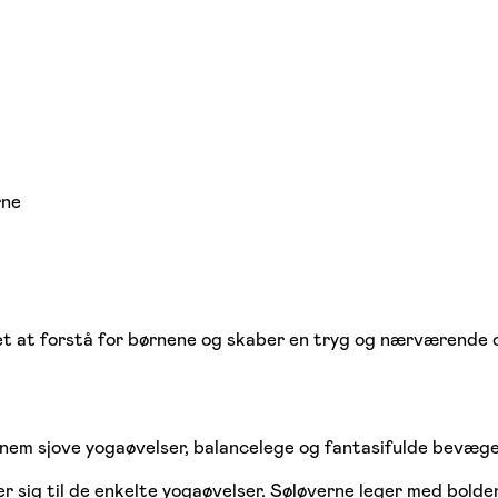
rne
et at forstå for børnene og skaber en tryg og nærværende 
nnem sjove yogaøvelser, balancelege og fantasifulde bevæge
er sig til de enkelte yogaøvelser. Søløverne leger med bold