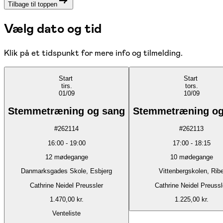
Tilbage til toppen
Vælg dato og tid
Klik på et tidspunkt for mere info og tilmelding.
Start
Start
tirs.
tors.
01/09
10/09
Stemmetræning og sang
Stemmetræning og
#
262114
#
262113
16:00
-
19:00
17:00
-
18:15
12
mødegange
10
mødegange
Danmarksgades Skole, Esbjerg
Vittenbergskolen, Rib
Cathrine Neidel Preussler
Cathrine Neidel Preussl
1.470,00 kr.
1.225,00 kr.
Venteliste