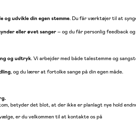
de og udvikle din egen stemme
. Du får værktøjer til at sy
ynder eller øvet sanger
– og du får personlig feedback og 
ang og udtryk
. Vi arbejder med både talestemme og sangste
dling
, og du lærer at fortolke sange på din egen måde.
rg.
 tom, betyder det blot, at der ikke er planlagt nye hold endn
l vælge, er du velkommen til at kontakte os på