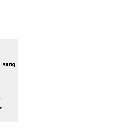
 sang
e
er