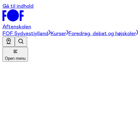
Gå til indhold
Aftenskolen
FOF Sydvestjylland
Kurser
Foredrag, debat og højskoler
Open menu