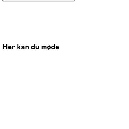
Her kan du møde
Cathrine Neidel Preussler
Læs mere