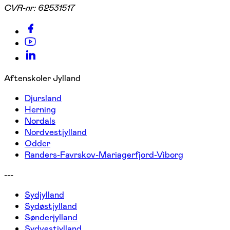
CVR-nr:
62531517
Aftenskoler Jylland
Djursland
Herning
Nordals
Nordvestjylland
Odder
Randers-Favrskov-Mariagerfjord-Viborg
---
Sydjylland
Sydøstjylland
Sønderjylland
Sydvestjylland