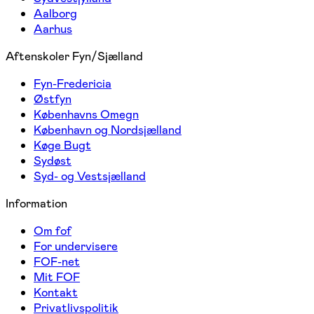
Aalborg
Aarhus
Aftenskoler Fyn/Sjælland
Fyn-Fredericia
Østfyn
Københavns Omegn
København og Nordsjælland
Køge Bugt
Sydøst
Syd- og Vestsjælland
Information
Om fof
For undervisere
FOF-net
Mit FOF
Kontakt
Privatlivspolitik