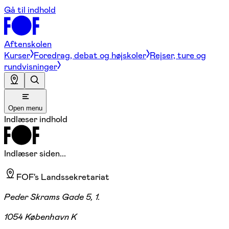
Gå til indhold
Aftenskolen
Kurser
Foredrag, debat og højskoler
Rejser, ture og
rundvisninger
Open menu
Indlæser indhold
Indlæser siden...
FOF's Landssekretariat
Peder Skrams Gade 5, 1.
1054 København K