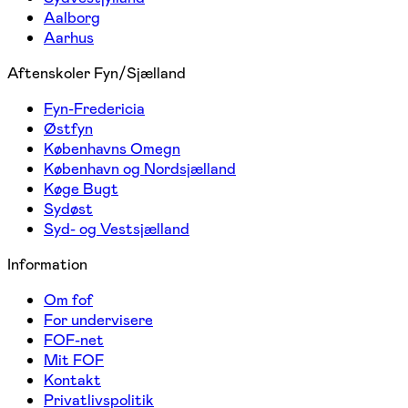
Aalborg
Aarhus
Aftenskoler Fyn/Sjælland
Fyn-Fredericia
Østfyn
Københavns Omegn
København og Nordsjælland
Køge Bugt
Sydøst
Syd- og Vestsjælland
Information
Om fof
For undervisere
FOF-net
Mit FOF
Kontakt
Privatlivspolitik