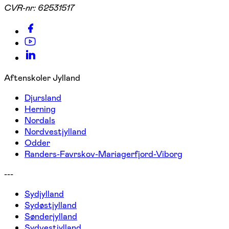
CVR-nr:
62531517
Aftenskoler Jylland
Djursland
Herning
Nordals
Nordvestjylland
Odder
Randers-Favrskov-Mariagerfjord-Viborg
---
Sydjylland
Sydøstjylland
Sønderjylland
Sydvestjylland