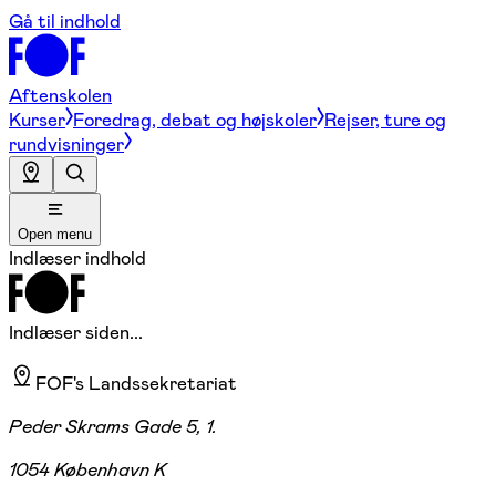
Gå til indhold
Aftenskolen
Kurser
Foredrag, debat og højskoler
Rejser, ture og
rundvisninger
Open menu
Indlæser indhold
Indlæser siden...
FOF's Landssekretariat
Peder Skrams Gade 5, 1.
1054 København K