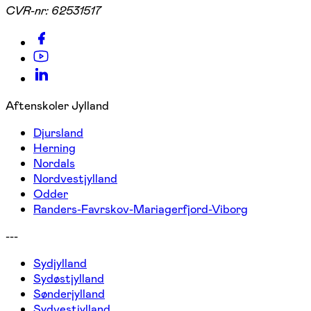
CVR-nr:
62531517
Aftenskoler Jylland
Djursland
Herning
Nordals
Nordvestjylland
Odder
Randers-Favrskov-Mariagerfjord-Viborg
---
Sydjylland
Sydøstjylland
Sønderjylland
Sydvestjylland