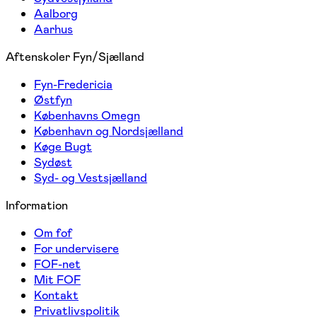
Aalborg
Aarhus
Aftenskoler Fyn/Sjælland
Fyn-Fredericia
Østfyn
Københavns Omegn
København og Nordsjælland
Køge Bugt
Sydøst
Syd- og Vestsjælland
Information
Om fof
For undervisere
FOF-net
Mit FOF
Kontakt
Privatlivspolitik