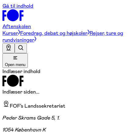
Gå til indhold
Aftenskolen
Kurser
Foredrag, debat og højskoler
Rejser, ture og
rundvisninger
Open menu
Indlæser indhold
Indlæser siden...
FOF's Landssekretariat
Peder Skrams Gade 5, 1.
1054 København K