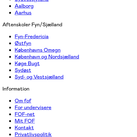
Aalborg
Aarhus
Aftenskoler Fyn/Sjælland
Fyn-Fredericia
Østfyn
Københavns Omegn
København og Nordsjælland
Køge Bugt
Sydøst
Syd- og Vestsjælland
Information
Om fof
For undervisere
FOF-net
Mit FOF
Kontakt
Privatlivspolitik