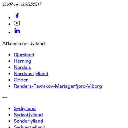
CVR-nr:
62531517
Aftenskoler Jylland
Djursland
Herning
Nordals
Nordvestjylland
Odder
Randers-Favrskov-Mariagerfjord-Viborg
---
Sydjylland
Sydøstjylland
Sønderjylland
Sydvestjylland