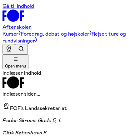
Gå til indhold
Aftenskolen
Kurser
Foredrag, debat og højskoler
Rejser, ture og
rundvisninger
Open menu
Indlæser indhold
Indlæser siden...
FOF's Landssekretariat
Peder Skrams Gade 5, 1.
1054 København K