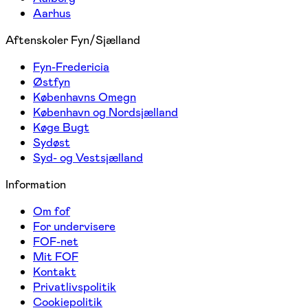
Aarhus
Aftenskoler Fyn/Sjælland
Fyn-Fredericia
Østfyn
Københavns Omegn
København og Nordsjælland
Køge Bugt
Sydøst
Syd- og Vestsjælland
Information
Om fof
For undervisere
FOF-net
Mit FOF
Kontakt
Privatlivspolitik
Cookiepolitik