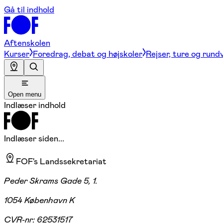
Gå til indhold
Aftenskolen
Kurser
Foredrag, debat og højskoler
Rejser, ture og rund
Open menu
Indlæser indhold
Indlæser siden...
FOF's Landssekretariat
Peder Skrams Gade 5, 1.
1054 København K
CVR-nr:
62531517