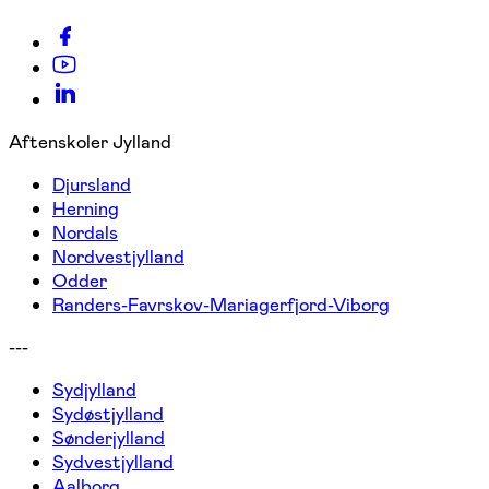
Aftenskoler Jylland
Djursland
Herning
Nordals
Nordvestjylland
Odder
Randers-Favrskov-Mariagerfjord-Viborg
---
Sydjylland
Sydøstjylland
Sønderjylland
Sydvestjylland
Aalborg