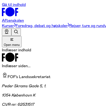
Gå til indhold
Aftenskolen
Kurser
Foredrag, debat og højskoler
Rejser, ture og rund
Open menu
Indlæser indhold
Indlæser siden...
FOF's Landssekretariat
Peder Skrams Gade 5, 1.
1054 København K
CVR-nr:
62531517