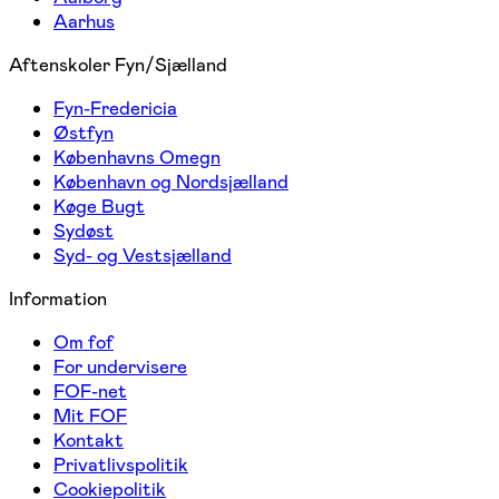
Aarhus
Aftenskoler Fyn/Sjælland
Fyn-Fredericia
Østfyn
Københavns Omegn
København og Nordsjælland
Køge Bugt
Sydøst
Syd- og Vestsjælland
Information
Om fof
For undervisere
FOF-net
Mit FOF
Kontakt
Privatlivspolitik
Cookiepolitik