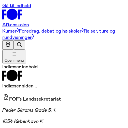
Gå til indhold
Aftenskolen
Kurser
Foredrag, debat og højskoler
Rejser, ture og
rundvisninger
Open menu
Indlæser indhold
Indlæser siden...
FOF's Landssekretariat
Peder Skrams Gade 5, 1.
1054 København K