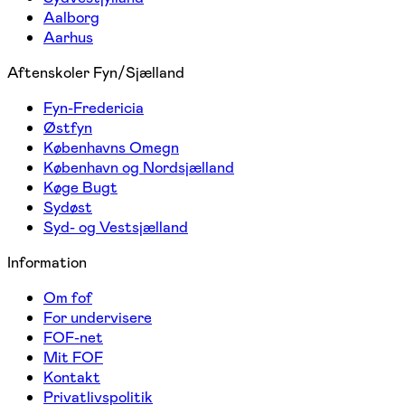
Aalborg
Aarhus
Aftenskoler Fyn/Sjælland
Fyn-Fredericia
Østfyn
Københavns Omegn
København og Nordsjælland
Køge Bugt
Sydøst
Syd- og Vestsjælland
Information
Om fof
For undervisere
FOF-net
Mit FOF
Kontakt
Privatlivspolitik