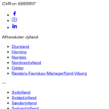
CVR-nr:
62531517
Aftenskoler Jylland
Djursland
Herning
Nordals
Nordvestjylland
Odder
Randers-Favrskov-Mariagerfjord-Viborg
---
Sydjylland
Sydøstjylland
Sønderjylland
Sydvestjylland