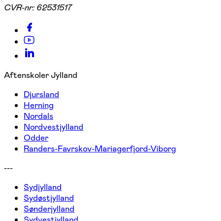
CVR-nr:
62531517
Aftenskoler Jylland
Djursland
Herning
Nordals
Nordvestjylland
Odder
Randers-Favrskov-Mariagerfjord-Viborg
---
Sydjylland
Sydøstjylland
Sønderjylland
Sydvestjylland