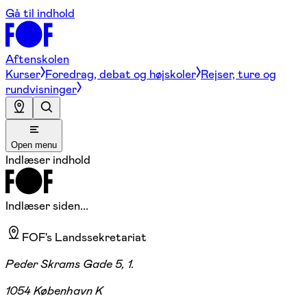
Gå til indhold
Aftenskolen
Kurser
Foredrag, debat og højskoler
Rejser, ture og
rundvisninger
Open menu
Indlæser indhold
Indlæser siden...
FOF's Landssekretariat
Peder Skrams Gade 5, 1.
1054 København K