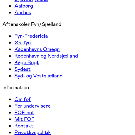
Aalborg
Aarhus
Aftenskoler Fyn/Sjælland
Fyn-Fredericia
Østfyn
Københavns Omegn
København og Nordsjælland
Køge Bugt
Sydøst
Syd- og Vestsjælland
Information
Om fof
For undervisere
FOF-net
Mit FOF
Kontakt
Privatlivspolitik