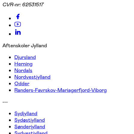
CVR-nr:
62531517
Aftenskoler Jylland
Djursland
Herning
Nordals
Nordvestjylland
Odder
Randers-Favrskov-Mariagerfjord-Viborg
---
Sydjylland
Sydøstjylland
Sønderjylland
Sydvestjylland