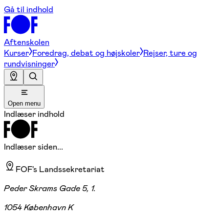
Gå til indhold
Aftenskolen
Kurser
Foredrag, debat og højskoler
Rejser, ture og
rundvisninger
Open menu
Indlæser indhold
Indlæser siden...
FOF's Landssekretariat
Peder Skrams Gade 5, 1.
1054 København K