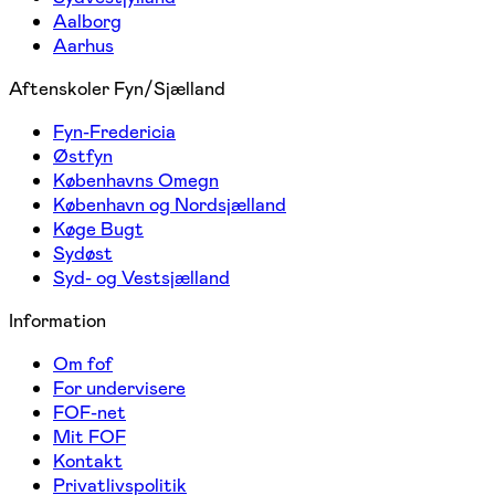
Aalborg
Aarhus
Aftenskoler Fyn/Sjælland
Fyn-Fredericia
Østfyn
Københavns Omegn
København og Nordsjælland
Køge Bugt
Sydøst
Syd- og Vestsjælland
Information
Om fof
For undervisere
FOF-net
Mit FOF
Kontakt
Privatlivspolitik