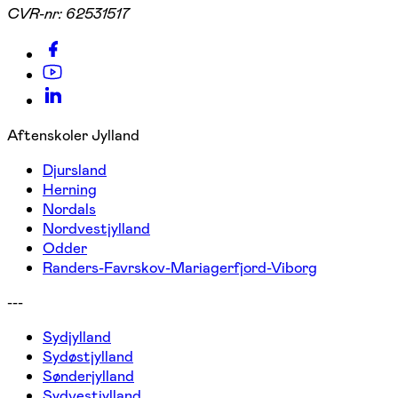
CVR-nr:
62531517
Aftenskoler Jylland
Djursland
Herning
Nordals
Nordvestjylland
Odder
Randers-Favrskov-Mariagerfjord-Viborg
---
Sydjylland
Sydøstjylland
Sønderjylland
Sydvestjylland