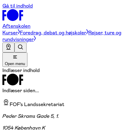
Gå til indhold
Aftenskolen
Kurser
Foredrag, debat og højskoler
Rejser, ture og
rundvisninger
Open menu
Indlæser indhold
Indlæser siden...
FOF's Landssekretariat
Peder Skrams Gade 5, 1.
1054 København K