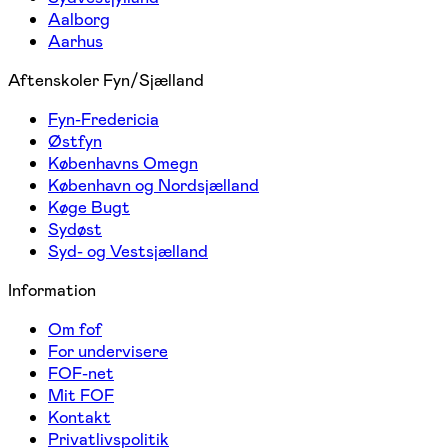
Aalborg
Aarhus
Aftenskoler Fyn/Sjælland
Fyn-Fredericia
Østfyn
Københavns Omegn
København og Nordsjælland
Køge Bugt
Sydøst
Syd- og Vestsjælland
Information
Om fof
For undervisere
FOF-net
Mit FOF
Kontakt
Privatlivspolitik