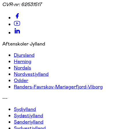
CVR-nr:
62531517
Aftenskoler Jylland
Djursland
Herning
Nordals
Nordvestjylland
Odder
Randers-Favrskov-Mariagerfjord-Viborg
---
Sydjylland
Sydøstjylland
Sønderjylland
Sydvestjylland