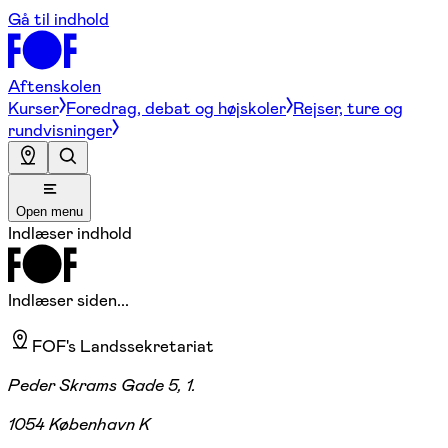
Gå til indhold
Aftenskolen
Kurser
Foredrag, debat og højskoler
Rejser, ture og
rundvisninger
Open menu
Indlæser indhold
Indlæser siden...
FOF's Landssekretariat
Peder Skrams Gade 5, 1.
1054 København K