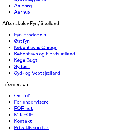
Aalborg
Aarhus
Aftenskoler Fyn/Sjælland
Fyn-Fredericia
Østfyn
Københavns Omegn
København og Nordsjælland
Køge Bugt
Sydøst
Syd- og Vestsjælland
Information
Om fof
For undervisere
FOF-net
Mit FOF
Kontakt
Privatlivspolitik