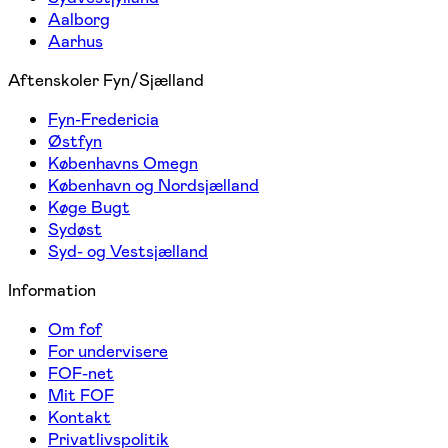
Aalborg
Aarhus
Aftenskoler Fyn/Sjælland
Fyn-Fredericia
Østfyn
Københavns Omegn
København og Nordsjælland
Køge Bugt
Sydøst
Syd- og Vestsjælland
Information
Om fof
For undervisere
FOF-net
Mit FOF
Kontakt
Privatlivspolitik