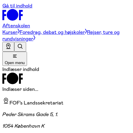
Gå til indhold
Aftenskolen
Kurser
Foredrag, debat og højskoler
Rejser, ture og
rundvisninger
Open menu
Indlæser indhold
Indlæser siden...
FOF's Landssekretariat
Peder Skrams Gade 5, 1.
1054 København K