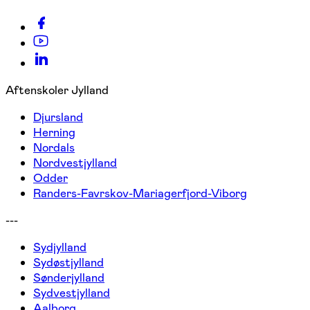
Aftenskoler Jylland
Djursland
Herning
Nordals
Nordvestjylland
Odder
Randers-Favrskov-Mariagerfjord-Viborg
---
Sydjylland
Sydøstjylland
Sønderjylland
Sydvestjylland
Aalborg