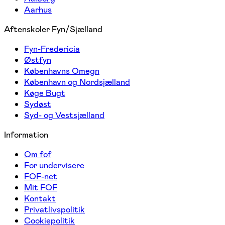
Aarhus
Aftenskoler Fyn/Sjælland
Fyn-Fredericia
Østfyn
Københavns Omegn
København og Nordsjælland
Køge Bugt
Sydøst
Syd- og Vestsjælland
Information
Om fof
For undervisere
FOF-net
Mit FOF
Kontakt
Privatlivspolitik
Cookiepolitik