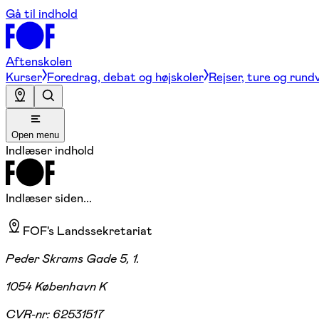
Gå til indhold
Aftenskolen
Kurser
Foredrag, debat og højskoler
Rejser, ture og rund
Open menu
Indlæser indhold
Indlæser siden...
FOF's Landssekretariat
Peder Skrams Gade 5, 1.
1054 København K
CVR-nr:
62531517