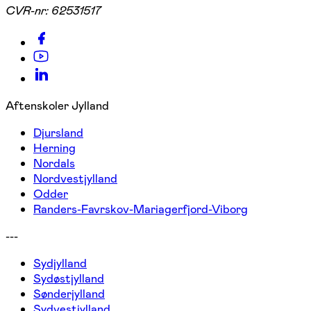
CVR-nr:
62531517
Aftenskoler Jylland
Djursland
Herning
Nordals
Nordvestjylland
Odder
Randers-Favrskov-Mariagerfjord-Viborg
---
Sydjylland
Sydøstjylland
Sønderjylland
Sydvestjylland