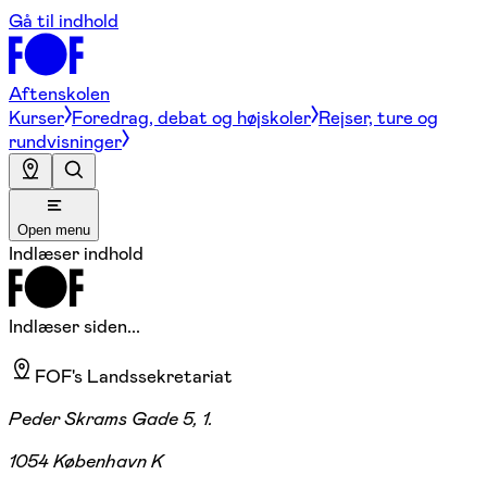
Gå til indhold
Aftenskolen
Kurser
Foredrag, debat og højskoler
Rejser, ture og
rundvisninger
Open menu
Indlæser indhold
Indlæser siden...
FOF's Landssekretariat
Peder Skrams Gade 5, 1.
1054 København K