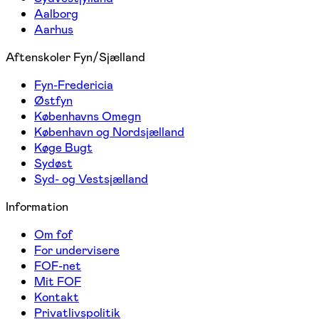
Aalborg
Aarhus
Aftenskoler Fyn/Sjælland
Fyn-Fredericia
Østfyn
Københavns Omegn
København og Nordsjælland
Køge Bugt
Sydøst
Syd- og Vestsjælland
Information
Om fof
For undervisere
FOF-net
Mit FOF
Kontakt
Privatlivspolitik