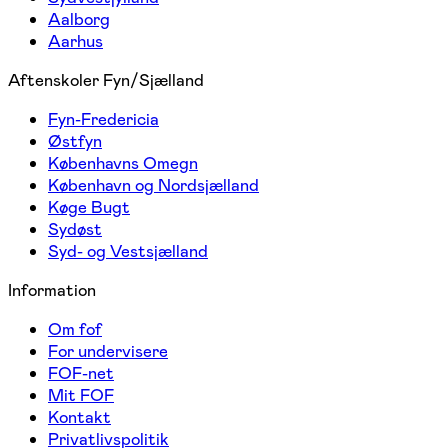
Aalborg
Aarhus
Aftenskoler Fyn/Sjælland
Fyn-Fredericia
Østfyn
Københavns Omegn
København og Nordsjælland
Køge Bugt
Sydøst
Syd- og Vestsjælland
Information
Om fof
For undervisere
FOF-net
Mit FOF
Kontakt
Privatlivspolitik