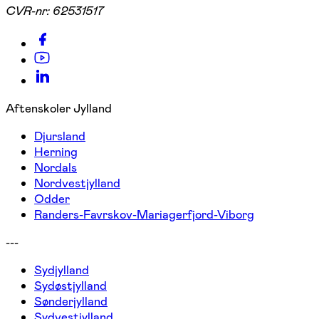
CVR-nr:
62531517
Aftenskoler Jylland
Djursland
Herning
Nordals
Nordvestjylland
Odder
Randers-Favrskov-Mariagerfjord-Viborg
---
Sydjylland
Sydøstjylland
Sønderjylland
Sydvestjylland