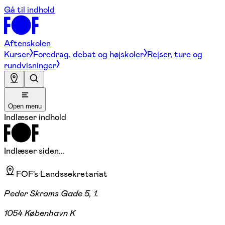
Gå til indhold
Aftenskolen
Kurser
Foredrag, debat og højskoler
Rejser, ture og
rundvisninger
Open menu
Indlæser indhold
Indlæser siden...
FOF's Landssekretariat
Peder Skrams Gade 5, 1.
1054 København K