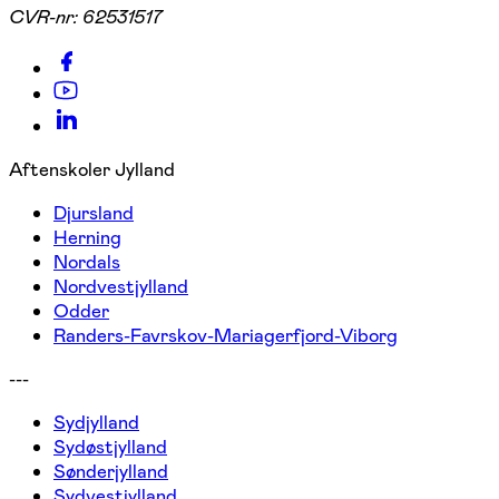
CVR-nr:
62531517
Aftenskoler Jylland
Djursland
Herning
Nordals
Nordvestjylland
Odder
Randers-Favrskov-Mariagerfjord-Viborg
---
Sydjylland
Sydøstjylland
Sønderjylland
Sydvestjylland