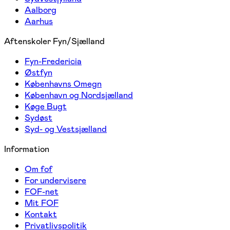
Aalborg
Aarhus
Aftenskoler Fyn/Sjælland
Fyn-Fredericia
Østfyn
Københavns Omegn
København og Nordsjælland
Køge Bugt
Sydøst
Syd- og Vestsjælland
Information
Om fof
For undervisere
FOF-net
Mit FOF
Kontakt
Privatlivspolitik