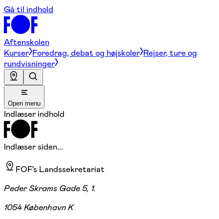
Gå til indhold
Aftenskolen
Kurser
Foredrag, debat og højskoler
Rejser, ture og
rundvisninger
Open menu
Indlæser indhold
Indlæser siden...
FOF's Landssekretariat
Peder Skrams Gade 5, 1.
1054 København K