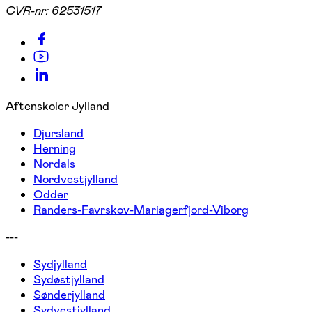
CVR-nr:
62531517
Aftenskoler Jylland
Djursland
Herning
Nordals
Nordvestjylland
Odder
Randers-Favrskov-Mariagerfjord-Viborg
---
Sydjylland
Sydøstjylland
Sønderjylland
Sydvestjylland