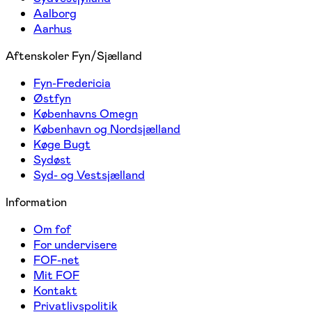
Aalborg
Aarhus
Aftenskoler Fyn/Sjælland
Fyn-Fredericia
Østfyn
Københavns Omegn
København og Nordsjælland
Køge Bugt
Sydøst
Syd- og Vestsjælland
Information
Om fof
For undervisere
FOF-net
Mit FOF
Kontakt
Privatlivspolitik