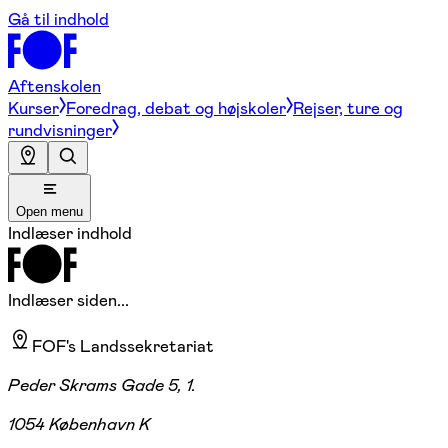
Gå til indhold
Aftenskolen
Kurser
Foredrag, debat og højskoler
Rejser, ture og
rundvisninger
Open menu
Indlæser indhold
Indlæser siden...
FOF's Landssekretariat
Peder Skrams Gade 5, 1.
1054 København K