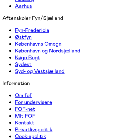
Aarhus
Aftenskoler Fyn/Sjælland
Fyn-Fredericia
Østfyn
Københavns Omegn
København og Nordsjælland
Køge Bugt
Sydøst
Syd- og Vestsjælland
Information
Om fof
For undervisere
FOF-net
Mit FOF
Kontakt
Privatlivspolitik
Cookiepolitik