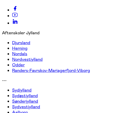
Aftenskoler Jylland
Djursland
Herning
Nordals
Nordvestjylland
Odder
Randers-Favrskov-Mariagerfjord-Viborg
---
Sydjylland
Sydøstjylland
Sønderjylland
Sydvestjylland
Aalborg