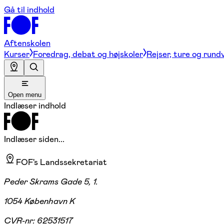
Gå til indhold
Aftenskolen
Kurser
Foredrag, debat og højskoler
Rejser, ture og rund
Open menu
Indlæser indhold
Indlæser siden...
FOF's Landssekretariat
Peder Skrams Gade 5, 1.
1054 København K
CVR-nr:
62531517