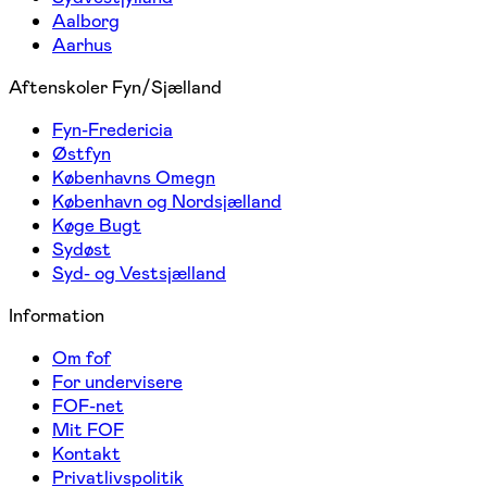
Aalborg
Aarhus
Aftenskoler Fyn/Sjælland
Fyn-Fredericia
Østfyn
Københavns Omegn
København og Nordsjælland
Køge Bugt
Sydøst
Syd- og Vestsjælland
Information
Om fof
For undervisere
FOF-net
Mit FOF
Kontakt
Privatlivspolitik