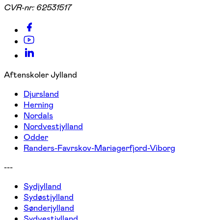
CVR-nr:
62531517
Aftenskoler Jylland
Djursland
Herning
Nordals
Nordvestjylland
Odder
Randers-Favrskov-Mariagerfjord-Viborg
---
Sydjylland
Sydøstjylland
Sønderjylland
Sydvestjylland