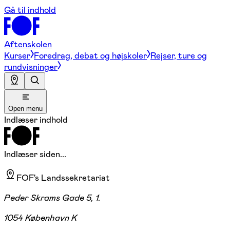
Gå til indhold
Aftenskolen
Kurser
Foredrag, debat og højskoler
Rejser, ture og
rundvisninger
Open menu
Indlæser indhold
Indlæser siden...
FOF's Landssekretariat
Peder Skrams Gade 5, 1.
1054 København K