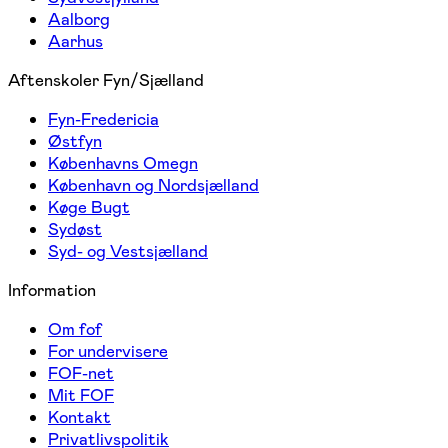
Aalborg
Aarhus
Aftenskoler Fyn/Sjælland
Fyn-Fredericia
Østfyn
Københavns Omegn
København og Nordsjælland
Køge Bugt
Sydøst
Syd- og Vestsjælland
Information
Om fof
For undervisere
FOF-net
Mit FOF
Kontakt
Privatlivspolitik