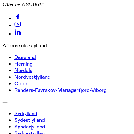
CVR-nr:
62531517
Aftenskoler Jylland
Djursland
Herning
Nordals
Nordvestjylland
Odder
Randers-Favrskov-Mariagerfjord-Viborg
---
Sydjylland
Sydøstjylland
Sønderjylland
Sydvestjylland