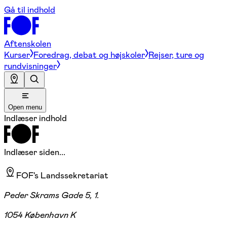
Gå til indhold
Aftenskolen
Kurser
Foredrag, debat og højskoler
Rejser, ture og
rundvisninger
Open menu
Indlæser indhold
Indlæser siden...
FOF's Landssekretariat
Peder Skrams Gade 5, 1.
1054 København K