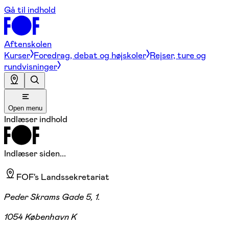
Gå til indhold
Aftenskolen
Kurser
Foredrag, debat og højskoler
Rejser, ture og
rundvisninger
Open menu
Indlæser indhold
Indlæser siden...
FOF's Landssekretariat
Peder Skrams Gade 5, 1.
1054 København K