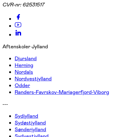
CVR-nr:
62531517
Aftenskoler Jylland
Djursland
Herning
Nordals
Nordvestjylland
Odder
Randers-Favrskov-Mariagerfjord-Viborg
---
Sydjylland
Sydøstjylland
Sønderjylland
Sydvestjylland