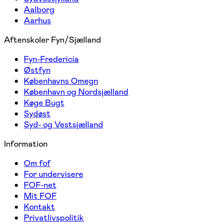
Aalborg
Aarhus
Aftenskoler Fyn/Sjælland
Fyn-Fredericia
Østfyn
Københavns Omegn
København og Nordsjælland
Køge Bugt
Sydøst
Syd- og Vestsjælland
Information
Om fof
For undervisere
FOF-net
Mit FOF
Kontakt
Privatlivspolitik