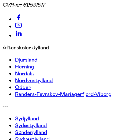
CVR-nr:
62531517
Aftenskoler Jylland
Djursland
Herning
Nordals
Nordvestjylland
Odder
Randers-Favrskov-Mariagerfjord-Viborg
---
Sydjylland
Sydøstjylland
Sønderjylland
Sydvestjylland