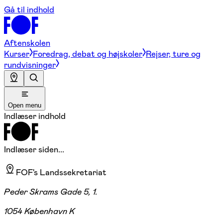
Gå til indhold
Aftenskolen
Kurser
Foredrag, debat og højskoler
Rejser, ture og
rundvisninger
Open menu
Indlæser indhold
Indlæser siden...
FOF's Landssekretariat
Peder Skrams Gade 5, 1.
1054 København K