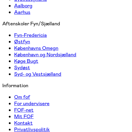
Aalborg
Aarhus
Aftenskoler Fyn/Sjælland
Fyn-Fredericia
Østfyn
Københavns Omegn
København og Nordsjælland
Køge Bugt
Sydøst
Syd- og Vestsjælland
Information
Om fof
For undervisere
FOF-net
Mit FOF
Kontakt
Privatlivspolitik