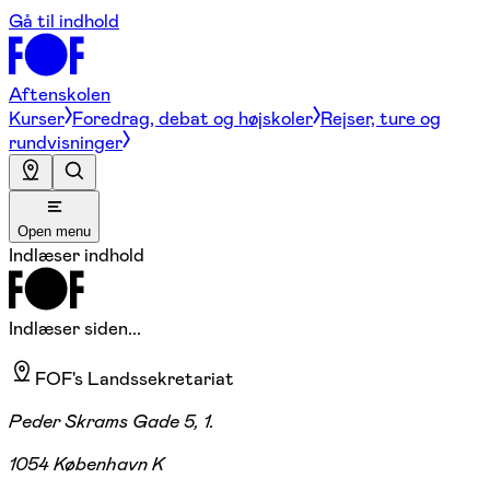
Gå til indhold
Aftenskolen
Kurser
Foredrag, debat og højskoler
Rejser, ture og
rundvisninger
Open menu
Indlæser indhold
Indlæser siden...
FOF's Landssekretariat
Peder Skrams Gade 5, 1.
1054 København K