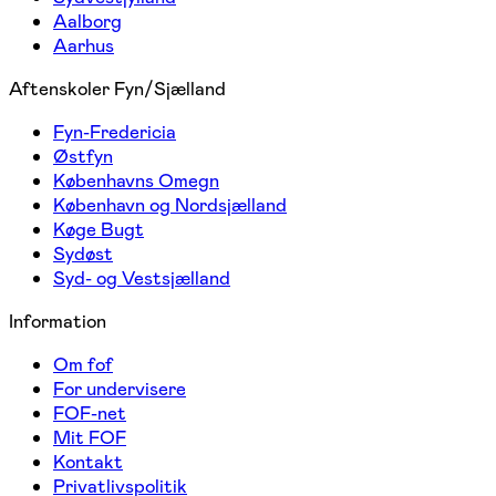
Aalborg
Aarhus
Aftenskoler Fyn/Sjælland
Fyn-Fredericia
Østfyn
Københavns Omegn
København og Nordsjælland
Køge Bugt
Sydøst
Syd- og Vestsjælland
Information
Om fof
For undervisere
FOF-net
Mit FOF
Kontakt
Privatlivspolitik