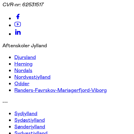
CVR-nr:
62531517
Aftenskoler Jylland
Djursland
Herning
Nordals
Nordvestjylland
Odder
Randers-Favrskov-Mariagerfjord-Viborg
---
Sydjylland
Sydøstjylland
Sønderjylland
Sydvestjylland