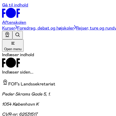
Gå til indhold
Aftenskolen
Kurser
Foredrag, debat og højskoler
Rejser, ture og rund
Open menu
Indlæser indhold
Indlæser siden...
FOF's Landssekretariat
Peder Skrams Gade 5, 1.
1054 København K
CVR-nr:
62531517