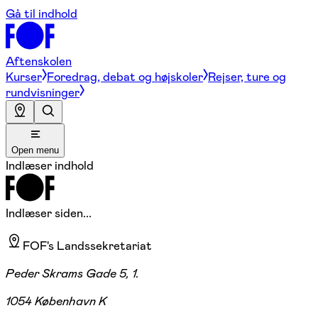
Gå til indhold
Aftenskolen
Kurser
Foredrag, debat og højskoler
Rejser, ture og
rundvisninger
Open menu
Indlæser indhold
Indlæser siden...
FOF's Landssekretariat
Peder Skrams Gade 5, 1.
1054 København K