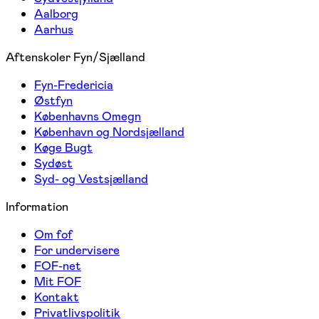
Aalborg
Aarhus
Aftenskoler Fyn/Sjælland
Fyn-Fredericia
Østfyn
Københavns Omegn
København og Nordsjælland
Køge Bugt
Sydøst
Syd- og Vestsjælland
Information
Om fof
For undervisere
FOF-net
Mit FOF
Kontakt
Privatlivspolitik