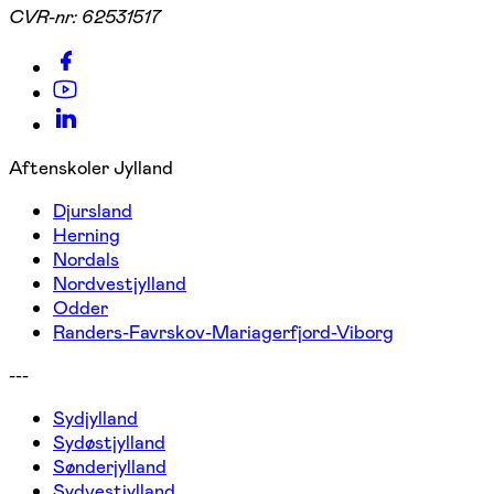
CVR-nr:
62531517
Aftenskoler Jylland
Djursland
Herning
Nordals
Nordvestjylland
Odder
Randers-Favrskov-Mariagerfjord-Viborg
---
Sydjylland
Sydøstjylland
Sønderjylland
Sydvestjylland